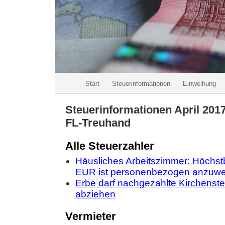
Start
Steuerinformationen
Einweihung
Steuerinformationen April 201
FL-Treuhand
Alle Steuerzahler
Häusliches Arbeitszimmer: Höchst
EUR ist personenbezogen anzuw
Erbe darf nachgezahlte Kirchenst
abziehen
Vermieter