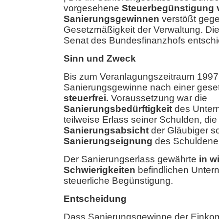
vorgesehene
Steuerbegünstigung 
Sanierungsgewinnen
verstößt geg
Gesetzmäßigkeit der Verwaltung. Die
Senat des Bundesfinanzhofs entschi
Sinn und Zweck
Bis zum Veranlagungszeitraum 1997
Sanierungsgewinne nach einer gese
steuerfrei.
Voraussetzung war die
Sanierungsbedürftigkeit
des Untern
teilweise Erlass seiner Schulden, di
Sanierungsabsicht
der Gläubiger s
Sanierungseignung
des Schuldener
Der Sanierungserlass gewährte
in w
Schwierigkeiten
befindlichen Unter
steuerliche Begünstigung.
Entscheidung
Dass Sanierungsgewinne der Einko