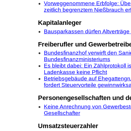
Vorweggenommene Erbfolge: Übe
zeitlich begrenztem Nießbrauch erf
Kapitalanleger
Bausparkassen dürfen Altverträge
Freiberufler und Gewerbetreib
Bundesfinanzhof verwirft den San
Bundesfinanzministeriums
Es bleibt dabei: Ein Zählprotokoll i
Ladenkasse keine Pflicht
Betriebsgebäude auf Ehegattengr
fordert Steuervorteile gewinnwirk
Personengesellschaften und de
Keine Anrechnung von Gewerbest
Gesellschafter
Umsatzsteuerzahler