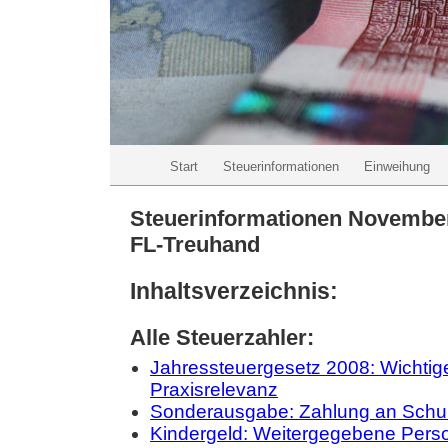
Start
Steuerinformationen
Einweihung
Steuerinformationen Novembe
FL-Treuhand
Inhaltsverzeichnis:
Alle Steuerzahler:
Jahressteuergesetz 2008: Wichtig
Praxisrelevanz
Sonderausgabe: Zahlung an Schul
Kindergeld: Weitergegebene Perso